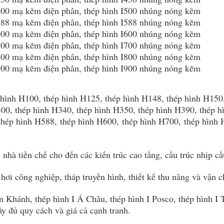
I500 mạ kẽm điện phân, thép hình I500 nhúng nóng kẽm
I588 mạ kẽm điện phân, thép hình I588 nhúng nóng kẽm
I600 mạ kẽm điện phân, thép hình I600 nhúng nóng kẽm
I700 mạ kẽm điện phân, thép hình I700 nhúng nóng kẽm
I800 mạ kẽm điện phân, thép hình I800 nhúng nóng kẽm
I900 mạ kẽm điện phân, thép hình I900 nhúng nóng kẽm
p hình H100, thép hình H125, thép hình H148, thép hình H15
00, thép hình H340, thép hình H350, thép hình H390, thép h
thép hình H588, thép hình H600, thép hình H700, thép hình
hà tiền chế cho đến các kiến trúc cao tầng, cấu trúc nhịp cầ
hơi công nghiệp, tháp truyền hình, thiết kế thu nâng và vận 
 Khánh, thép hình I Á Châu, thép hình I Posco, thép hình I 
y đủ quy cách và giá cả cạnh tranh.