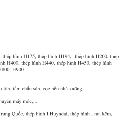
0, thép hình H175, thép hình H194, thép hình H200, thép
ình H400, thép hình H440, thép hình H450, thép hình
 H800, H900
u lớn, tấm chắn sàn, cọc nền nhà xưởng,...
chuyển máy móc,...
Trung Quốc, thép hình I Huyndai, thép hình I mạ kẽm,