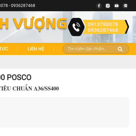
078 - 0936287468
NH VƯỢNG
0913788078
0936287468
 TỨC
LIÊN HỆ
200 POSCO
TIÊU CHUẨN A36/SS400