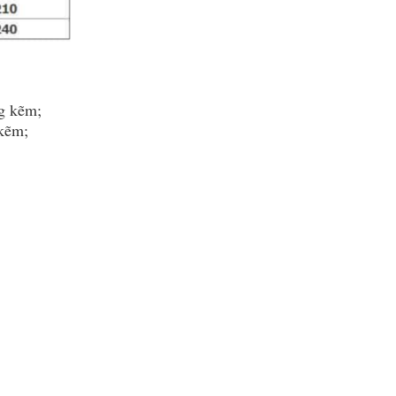
g kẽm;
 kẽm;