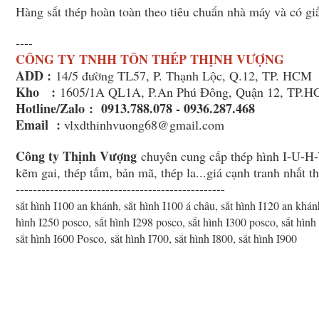
Hàng sắt thép hoàn toàn theo tiêu chuẩn nhà máy và có gi
----
CÔNG TY TNHH TÔN THÉP THỊNH VƯỢNG
ADD :
14/5 đường TL57, P. Thạnh Lộc, Q.12, TP. HCM
Kho :
1605/1A QL1A, P.An Phú Đông, Quận 12, TP.
Hotline/Zalo : 0913.788.078 - 0936.287.468
Email :
vlxdthinhvuong68@gmail.com
Công ty Thịnh Vượng
chuyên cung cấp thép hình I-U-H-V
kẽm gai, thép tấm, bản mã, thép la...giá cạnh tranh nhất th
-------------------------------------------------
sắt hình I100 an khánh, sắt hình I100 á châu, sắt hình I120 an khánh
hình I250 posco, sắt hình I298 posco, sắt hình I300 posco, sắt hình
sắt hình I600 Posco, sắt hình I700, sắt hình I800, sắt hình I900