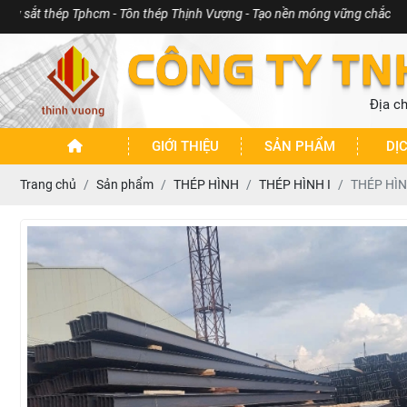
 Tphcm - Tôn thép Thịnh Vượng - Tạo nền móng vững chắc
CÔNG TY TN
Địa c
GIỚI THIỆU
SẢN PHẨM
DỊ
Trang chủ
Sản phẩm
THÉP HÌNH
THÉP HÌNH I
THÉP HÌN