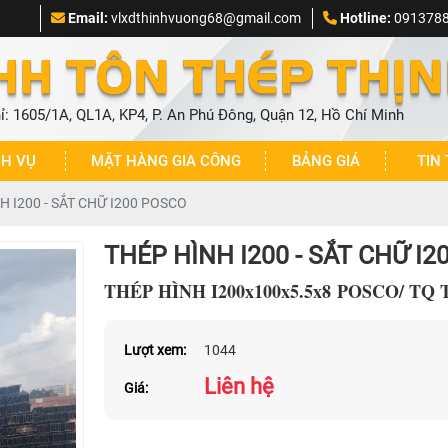
Email:
vlxdthinhvuong68@gmail.com
Hotline:
0913788
HH TÔN THÉP THỊ
hỉ: 1605/1A, QL1A, KP4, P. An Phú Đông, Quận 12, Hồ Chí Minh
CH VỤ
MẶT HÀNG GIA CÔNG
BẢNG GIÁ
TIN
H I200 - SẮT CHỮ I200 POSCO
THÉP HÌNH I200 - SẮT CHỮ I
THÉP HÌNH I200x100x5.5x8 POSCO/ TQ 
Lượt xem:
1044
Liên hệ
Giá: