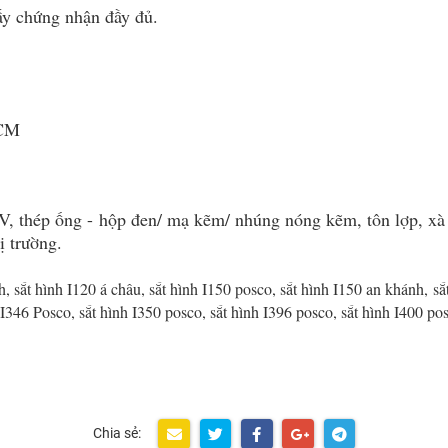
ấy chứng nhận đầy đủ.
HCM
, thép ống - hộp đen/ mạ kẽm/ nhúng nóng kẽm, tôn lợp, xà 
ị trường.
, sắt hình I120 á châu, sắt hình I150 posco, sắt hình I150 an khánh, sắ
 I346 Posco, sắt hình I350 posco, sắt hình I396 posco, sắt hình I400 po
Chia sẻ: