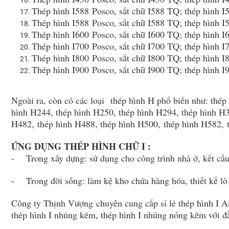
Thép hình I588 Posco, sắt chữ I588 TQ; thép hình 
Thép hình I588 Posco, sắt chữ I588 TQ; thép hình 
Thép hình I600 Posco, sắt chữ I600 TQ; thép hình 
Thép hình I700 Posco, sắt chữ I700 TQ; thép hình 
Thép hình I800 Posco, sắt chữ I800 TQ; thép hình 
Thép hình I900 Posco, sắt chữ I900 TQ; thép hình 
Ngoài ra, còn có các loại thép hình H phổ biến như: thé
hình H244, thép hình H250, thép hình H294, thép hình H3
H482, thép hình H488, thép hình H500, thép hình H582, 
ỨNG DỤNG THÉP HÌNH CHỮ I :
- Trong xây dựng: sử dụng cho công trình nhà ở, kết cấu n
- Trong đời sống: làm kệ kho chứa hàng hóa, thiết kế lò 
Công ty Thịnh Vượng chuyên cung cấp sỉ lẻ thép hình I An
thép hình I nhúng kẽm, thép hình I nhúng nóng kẽm với đầ