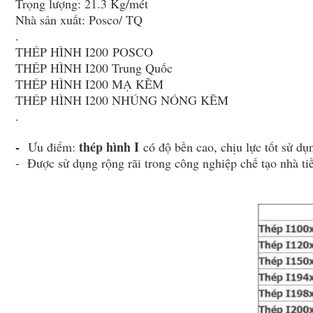
Trọng lượng: 21.3 Kg/mét
Nhà sản xuất: Posco/ TQ
.
THÉP HÌNH I200 POSCO
THÉP HÌNH I200 Trung Quốc
THÉP HÌNH I200 MẠ KẼM
THÉP HÌNH I200 NHÚNG NÓNG KẼM
.
-
thép hình I
Ưu điểm:
có độ bền cao, chịu lực tốt sử dụn
- Được sử dụng rộng rãi trong công nghiệp chế tạo nhà tiề