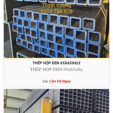
THÉP HỘP ĐEN 65X65X6LY
THÉP HỘP ĐEN 65x65x6ly
Giá:
Liên Hệ Ngay