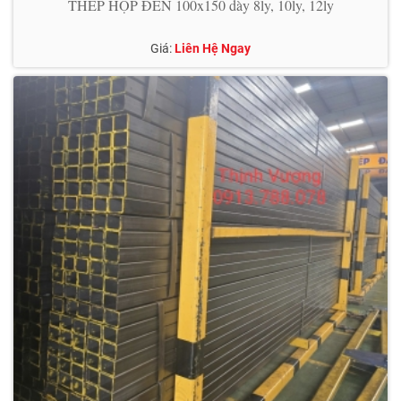
THÉP HỘP ĐEN 100x150 dày 8ly, 10ly, 12ly
Giá:
Liên Hệ Ngay