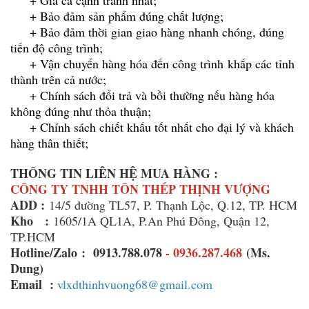
+ Gía cả cạnh tranh nhất;
+ Bảo đảm sản phẩm đúng chất lượng;
+ Bảo đảm thời gian giao hàng nhanh chóng, đúng
tiến độ công trình;
+ Vận chuyển hàng hóa đến công trình khắp các tỉnh
thành trên cả nước;
+ Chính sách đổi trả và bồi thường nếu hàng hóa
không đúng như thỏa thuận;
+ Chính sách chiết khấu tốt nhất cho đại lý và khách
hàng thân thiết;
THÔNG TIN LIÊN HỆ MUA HÀNG :
CÔNG TY TNHH TÔN THÉP THỊNH VƯỢNG
ADD :
14/5 đường TL57, P. Thạnh Lộc, Q.12, TP. HCM
Kho :
1605/1A QL1A, P.An Phú Đông, Quận 12,
TP.HCM
Hotline/Zalo :
0913.788.078
-
0936.287.468
(Ms.
Dung)
Email :
vlxdthinhvuong68@gmail.com