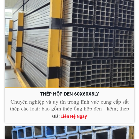
THÉP HỘP ĐEN 60X60X8LY
Chuyên nghiệp và uy tín trong lĩnh vực cung cấp sắt
thép các loại: bao gồm thép ống hộp đen - kẽm; thép
tấm, thanh la, bản mã, thép hình U I H V (mạ kẽm và
Giá:
Liên Hệ Ngay
nhúng nóng kẽm); Lưới B40, kẽm gai, kẽm lưỡi
lam....