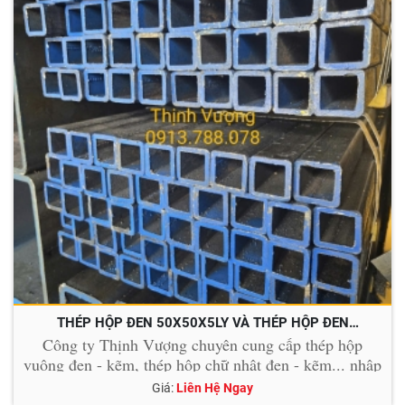
THÉP HỘP ĐEN 50X50X5LY VÀ THÉP HỘP ĐEN
50X50X6LY
Công ty Thịnh Vượng chuyên cung cấp thép hộp
vuông đen - kẽm, thép hộp chữ nhật đen - kẽm... nhập
khẩu với những quy cách đặc biệt lớn và dày.
Giá:
Liên Hệ Ngay