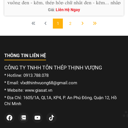
vuông đen - kẽm, thép hộp chữ nhật đen - kẽm... nhập
khẩu với những quy cách đặc biệt lớn và dày.
Giá:
Liên Hệ Ngay
1
2
THÔNG TIN LIÊN HỆ
CÔNG TY TNHH TÔN THÉP THỊNH VƯỢNG
* Hotline: 0913.788.078
* Email: vlxdthinhvuong68@gmail.com
* Website: www.giasat.vn
* Địa Chỉ: 1605/1A, QL1A, KP4, P. An Phú Đông, Quận 12, Hồ
Chí Minh