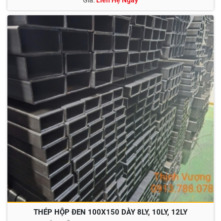
Giá:
Liên Hệ Ngay
THÉP HỘP ĐEN 100X150 DÀY 8LY, 10LY, 12LY